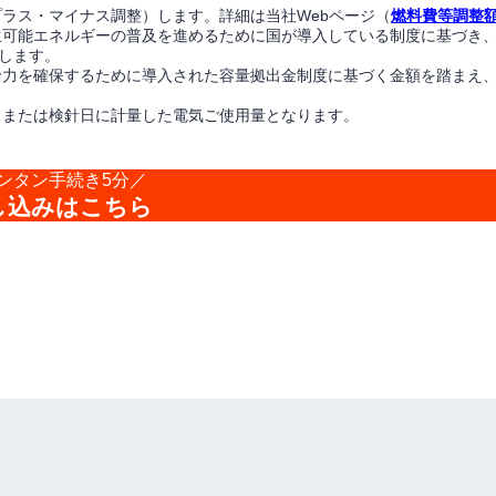
プラス・マイナス調整）します。詳細は当社Webページ（
燃料費等調整
生可能エネルギーの普及を進めるために国が導入している制度に基づき
します。
給力を確保するために導入された容量拠出金制度に基づく金額を踏まえ
日または検針日に計量した電気ご使用量となります。
ンタン手続き5分／
し込みはこちら