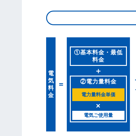
①基本料金・最低
料金
＋
電
気
②電力量料金
=
料
金
電力量料金単価
×
電気ご使用量