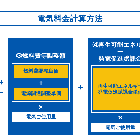
電気料金計算方法
④再生可能エネ
ー
③燃料費等調整額
発電促進賦課
燃料費調整単価
＋
＋
＋
再生可能エネルギ
－
発電促進賦課金単
電源調達調整単価
×
×
電気ご使用量
電気ご使用量