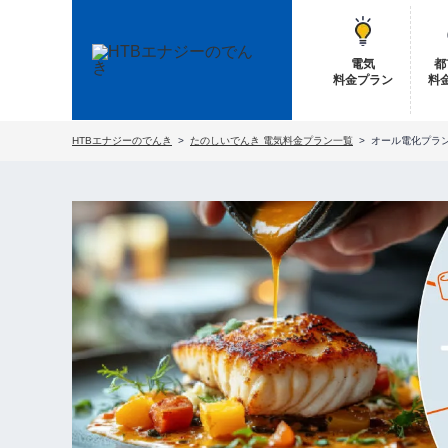
電気
都
料金プラン
料
HTBエナジーのでんき
たのしいでんき 電気料金プラン一覧
オール電化プラ