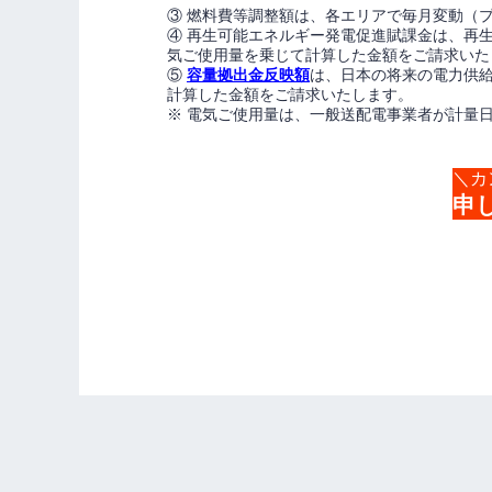
③ 燃料費等調整額は、各エリアで毎月変動（
④ 再生可能エネルギー発電促進賦課金は、再
気ご使用量を乗じて計算した金額をご請求いた
⑤
容量拠出金反映額
は、日本の将来の電力供
計算した金額をご請求いたします。
※ 電気ご使用量は、一般送配電事業者が計量
＼カ
申