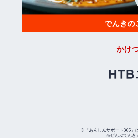
でんきの
かけ
HT
※「あんしんサポート365
※ぜんぶでんき