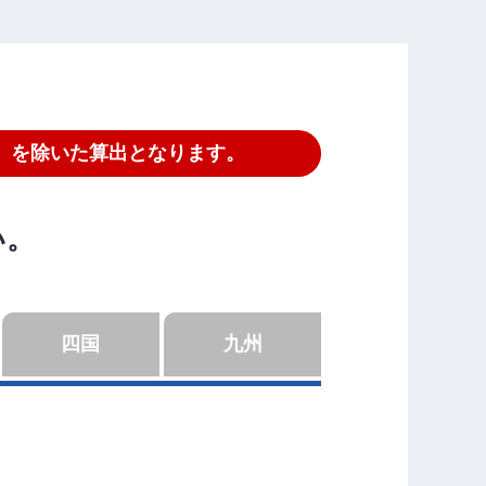
」を除いた算出となります。
い。
四国
九州