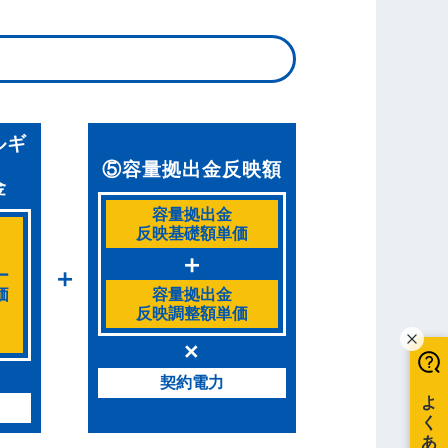
ルギ
⑤容量拠出金反映額
金
容量拠出金
反映基礎額単価
＋
＋
ー
価
容量拠出金
反映調整額単価
×
契約電力