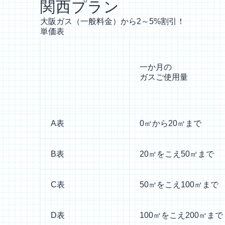
関西プラン
大阪ガス（一般料金）から2～5%割引！
単価表
一か月の
ガスご使用量
A表
0㎥から20㎥まで
B表
20㎥をこえ50㎥まで
C表
50㎥をこえ100㎥まで
D表
100㎥をこえ200㎥まで