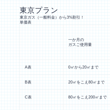
東京プラン
東京ガス（一般料金）から3%割引！
単価表
一か月の
ガスご使用量
A表
0㎥から20㎥まで
B表
20㎥をこえ80㎥まで
C表
80㎥をこえ200㎥まで