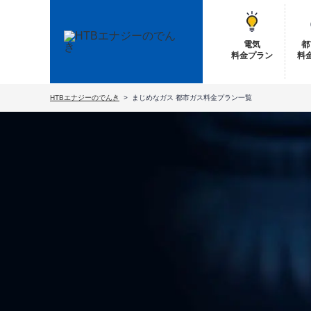
電気
都
料金プラン
料
HTBエナジーのでんき
まじめなガス 都市ガス料金プラン一覧