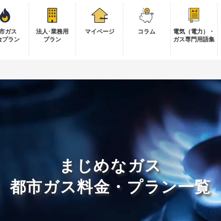
市ガス
法人･業務用
マイページ
コラム
電気（電力）・
金プラン
プラン
ガス専門用語集
まじめなガス
都市ガス料金・プラン一覧