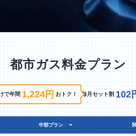
都市ガス料金プラン
1,224円
102
けで年間
おトク！
毎月セット割
中部プラン