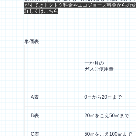
がすてきトクトク料金や
エコジョーズ料金からの変
詳しくはこちら
単価表
一か月の
ガスご使用量
A表
0㎥から20㎥まで
B表
20㎥をこえ50㎥まで
C表
50㎥をこえ100㎥まで