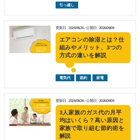
引っ越し
更新日
:
公開日
:
2026/06/24
2026/06/09
/
エアコンの除湿とは？仕
組みやメリット、3つの
方式の違いを解説
電気代
節約
家電
更新日
:
公開日
:
2026/06/24
2026/06/09
/
3人家族のガス代の月平
均はいくら？高い原因と
家族で取り組む節約術を
解説