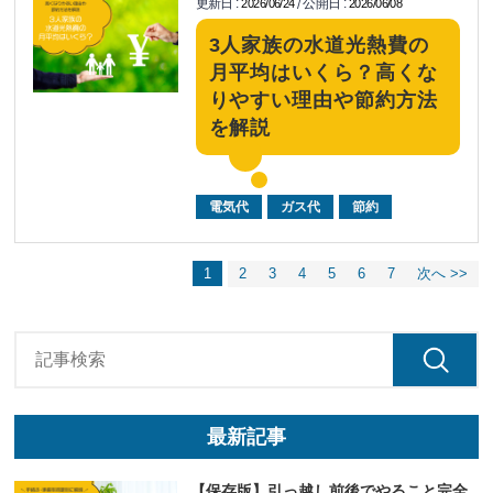
更新日
:
公開日
:
2026/06/24
2026/06/08
/
3人家族の水道光熱費の
月平均はいくら？高くな
りやすい理由や節約方法
を解説
電気代
ガス代
節約
1
2
3
4
5
6
7
次へ >>
最新記事
【保存版】引っ越し前後でやること完全