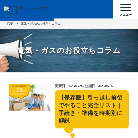
TOP
電気・ガスのお役立ちコラム
電気・ガスのお役立ちコラム
更新日
:
公開日
:
2026/06/24
2026/06/16
/
【保存版】引っ越し前後
でやること完全リスト｜
手続き・準備を時期別に
解説