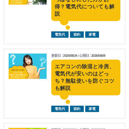
得？電気代についても解
説
電気代
節約
家電
更新日
:
公開日
:
2026/06/24
2026/06/08
/
エアコンの除湿と冷房、
電気代が安いのはどっ
ち？無駄使いを防ぐコツ
も解説
電気代
節約
家電