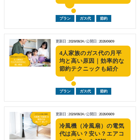
プラン
ガス代
節約
更新日
:
公開日
:
2026/06/24
2026/06/09
/
4人家族のガス代の月平
均と高い原因｜効率的な
節約テクニックも紹介
プラン
ガス代
節約
更新日
:
公開日
:
2026/06/24
2026/06/09
/
冷風機（冷風扇）の電気
代は高い？安い？エアコ