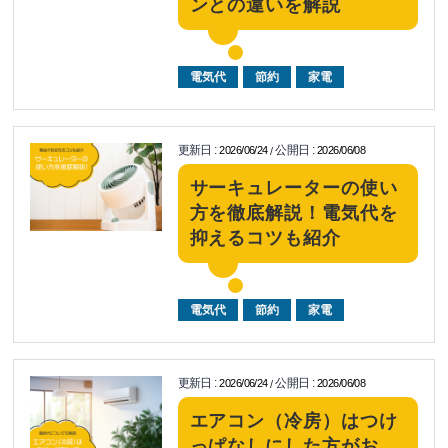
ンとの違いを解説
電気代
節約
家電
更新日
:
公開日
:
2026/06/24
2026/06/08
/
サーキュレーターの使い
方を徹底解説！電気代を
抑えるコツも紹介
電気代
節約
家電
更新日
:
公開日
:
2026/06/24
2026/06/08
/
エアコン（冷房）はつけ
っぱなしにした方がお