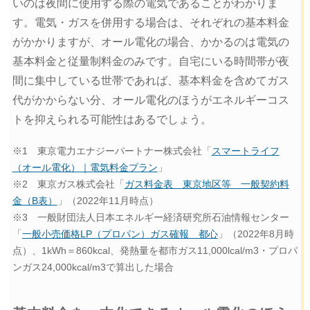
いのは夜間に使用する際の電気であることがわかりま
す。電気・ガスを併用する場合は、それぞれの基本料金
がかかりますが、オール電化の場合、かかるのは電気の
基本料金と従量制料金のみです。自宅にいる時間帯が夜
間に集中している世帯であれば、基本料金を含めてガス
代がかからない分、オール電化のほうがエネルギーコス
トを抑えられる可能性はあるでしょう。
※1 東京電力エナジーパートナー株式会社「
スマートライフ
（オール電化）｜電気料金プラン
」
※2 東京ガス株式会社「
ガス料金表 東京地区等 一般契約料
金（B表）
」（2022年11月時点）
※3 一般財団法人日本エネルギー経済研究所石油情報センター
「
一般小売価格LP（プロパン）ガス確報 都心
」（2022年8月時
点）、1kWh＝860kcal、発熱量を都市ガス11,000lcal/m3・プロパ
ンガス24,000kcal/m3で算出した場合