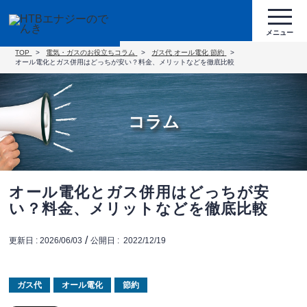
TOP
電気・ガスのお役立ちコラム
ガス代
オール電化
節約
オール電化とガス併用はどっちが安い？料金、メリットなどを徹底比較
コラム
オール電化とガス併用はどっちが安
い？料金、メリットなどを徹底比較
/
更新日 :
2026/06/03
公開日 :
2022/12/19
ガス代
オール電化
節約