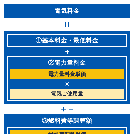
電気料金
=
①基本料金・最低料金
＋
②電力量料金
電力量料金単価
×
電気ご使用量
＋
－
③燃料費等調整額