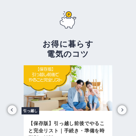
お得に暮らす
電気のコツ
Previous
Next
引っ越し
電気代 
高
【保存版】引っ越し前後でやるこ
エ
を解
と完全リスト｜手続き・準備を時
リッ