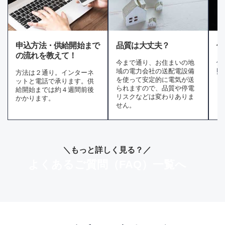
申込方法・供給開始まで
品質は大丈夫？
停
の流れを教えて！
今まで通り、お住まいの地
停
域の電力会社の送配電設備
照
方法は２通り。インターネ
を使って安定的に電気が送
ットと電話で承ります。供
られますので、品質や停電
給開始までは約４週間前後
リスクなどは変わりありま
かかります。
せん。
＼もっと詳しく見る？／
よくあるご質問（FAQ）一覧へ