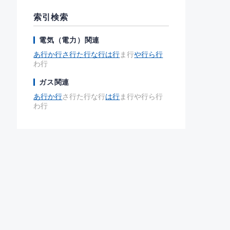
索引検索
電気（電力）関連
あ行
か行
さ行
た行
な行
は行
ま行
や行
ら行
わ行
ガス関連
あ行
か行
さ行
た行
な行
は行
ま行
や行
ら行
わ行