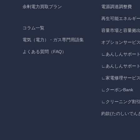
余剰電力買取プラン
電源調達調整費
再生可能エネルギ
コラム一覧
容量市場と容量拠
電気（電力）・ガス専門用語集
オプションサービ
よくある質問（FAQ）
∟あんしんサポート
∟あんしんサポート3
∟家電修理サービ
∟クーポンBank
∟クリーニング割
約款(たのしいでんき