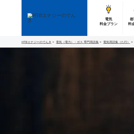
電気
都
料金プラン
料
HTBエナジーのでんき
電気（電力）・ガス 専門用語集
電気用語集（た行）