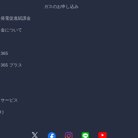
ガスのお申し込み
ー発電促進賦課金
出金について
ス
365
65 プラス
ス
引サービス
)