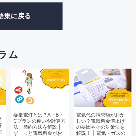
語集に戻る
ラム
従量電灯とは？A・B・
電気代の請求額がおか
組
Cプランの違いや計算方
しい？電気料金値上げ
解
法、節約方法を解説 │
の要因やその対策法を
金
ずーっと電気料金がお
解説！ │ 電気・ガスの