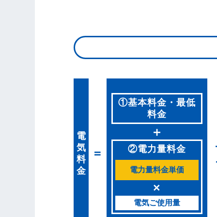
①基本料金・最低
料金
＋
電
気
②電力量料金
=
料
金
電力量料金単価
×
電気ご使用量