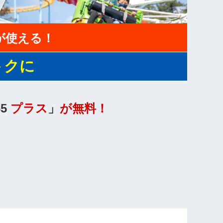
が使える！
トクに
5
プラス
」
が無料！