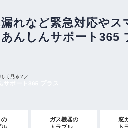
水漏れなど緊急対応や
ス
「あんしんサポート365
詳しく見る？／
サポート365 プラス
りの
ガス機器の
窓
ブル
トラブル
ト