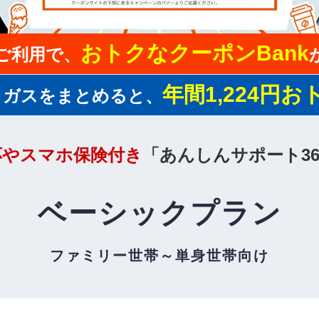
おトクなクーポンBank
ご利用で、
年間1,224円お
とガスをまとめると、
応やスマホ保険付き
「
あんしんサポート36
ベーシックプラン
ファミリー世帯～単身世帯向け