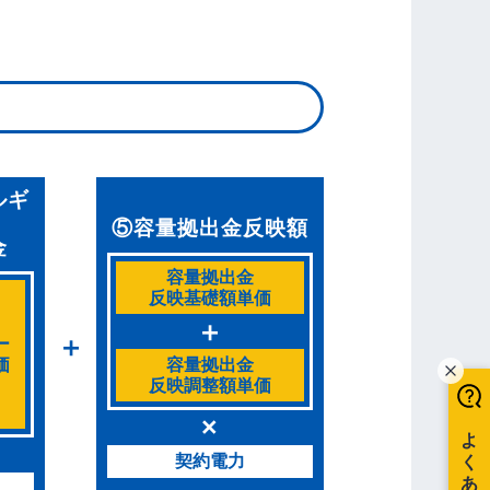
ルギ
⑤容量拠出金反映額
金
容量拠出金
反映基礎額単価
＋
＋
ー
価
容量拠出金
反映調整額単価
×
契約電力