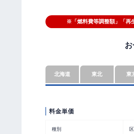
※「燃料費等調整額」「再
お
北海道
東北
東
料金単価
種別
区