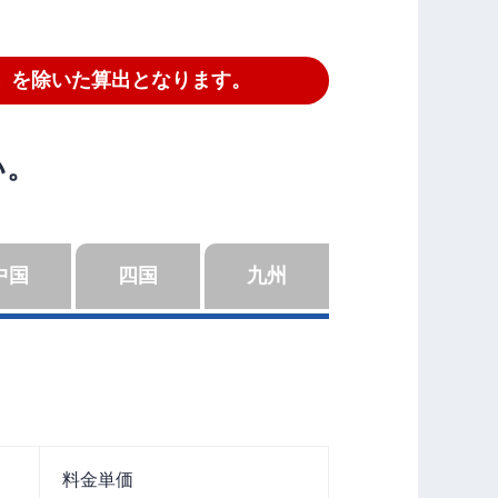
」を除いた算出となります。
い。
中国
四国
九州
料金単価