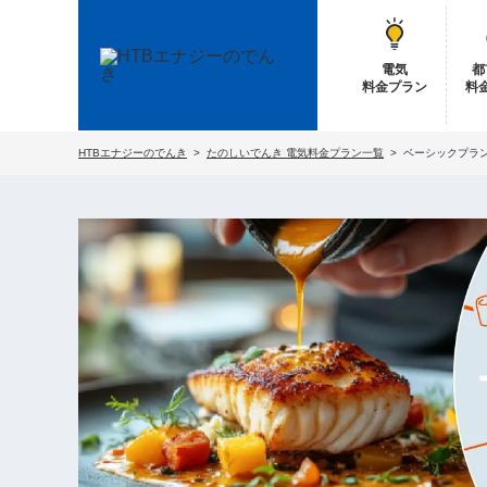
電気
都
料金プラン
料
HTBエナジーのでんき
たのしいでんき 電気料金プラン一覧
ベーシックプラ