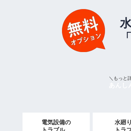
＼もっと
あんしん
電気設備の
水廻
トラブル
トラ