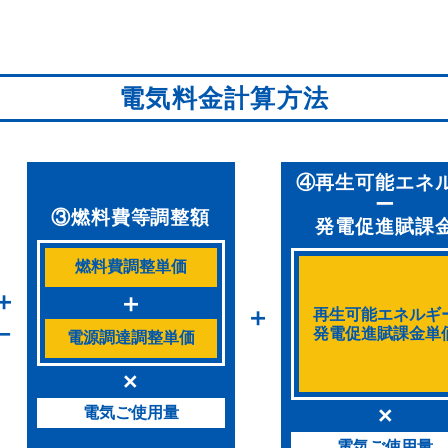
電気料金計算方法
④再生可能エネ
ー
③燃料費等調整額
発電促進賦課
燃料費調整単価
＋
＋
＋
再生可能エネルギ
－
発電促進賦課金単
電源調達調整単価
×
×
電気ご使用量
電気ご使用量