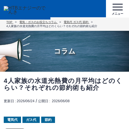
TOP
電気・ガスのお役立ちコラム
電気代
ガス代
節約
4人家族の水道光熱費の月平均はどのくらい？それぞれの節約術も紹介
コラム
4人家族の水道光熱費の月平均はどのく
らい？それぞれの節約術も紹介
/
更新日 :
2026/06/24
公開日 :
2026/06/08
電気代
ガス代
節約