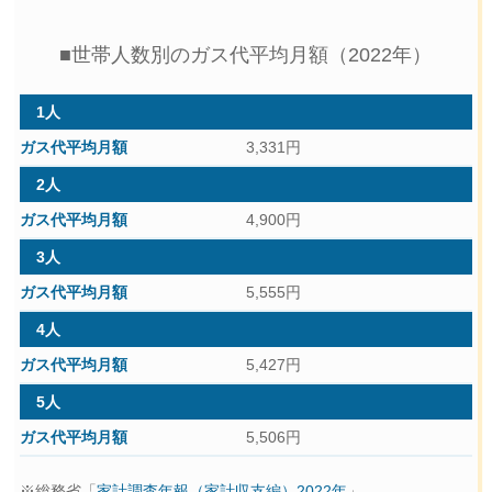
■世帯人数別のガス代平均月額（2022年）
1人
3,331円
2人
4,900円
3人
5,555円
4人
5,427円
5人
5,506円
※総務省「
家計調査年報（家計収支編）2022年
」