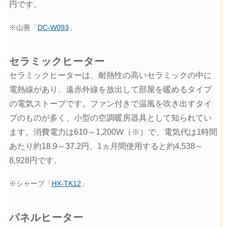
円です。
※山善「
DC-W093
」
セラミックヒーター
セラミックヒーターは、耐熱性の高いセラミックの中に
電熱線があり、遠赤外線を放出して部屋を暖めるタイプ
の電気ストーブです。ファン付きで温風を吹き出すタイ
プのものが多く、小型の空調暖房器具として知られてい
ます。消費電力は610～1,200W（※）で、電気代は1時間
あたり約18.9～37.2円、1ヵ月間使用すると約4,538～
8,928円です。
※シャープ「
HX-TK12
」
パネルヒーター