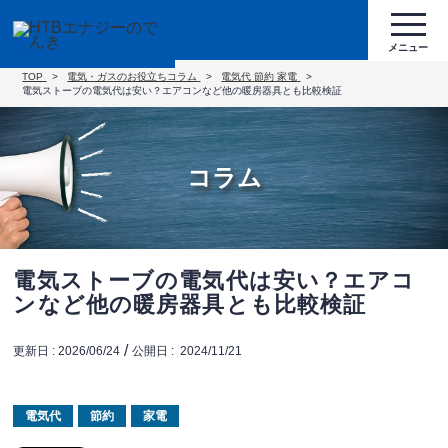
TOP
電気・ガスのお役立ちコラム
電気代
節約
家電
電気ストーブの電気代は安い？エアコンなど他の暖房器具とも比較検証
コラム
電気ストーブの電気代は安い？エアコ
ンなど他の暖房器具とも比較検証
/
更新日 :
2026/06/24
公開日 :
2024/11/21
電気代
節約
家電