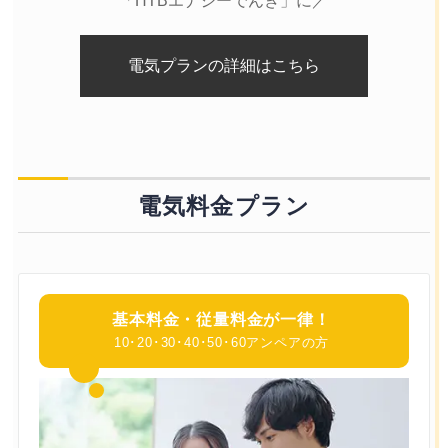
「HTBエナジーでんき」に／
電気プランの詳細はこちら
電気料金プラン
基本料金・
従量料金が一律！
10･20･30･40･50･60アンペアの方