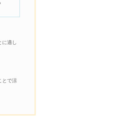
る
とに適し
。
ことで涼