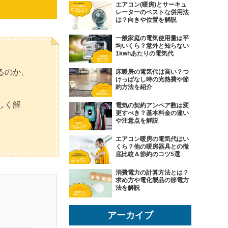
エアコン(暖房)とサーキュ
レーターのベストな併用法
は？向きや位置を解説
一般家庭の電気使用量は平
均いくら？意外と知らない
1kwhあたりの電気代
るのか、
床暖房の電気代は高い？つ
けっぱなし時の光熱費や節
約方法を紹介
しく解
電気の契約アンペア数は変
更すべき？基本料金の違い
や注意点を解説
エアコン暖房の電気代はい
くら？他の暖房器具との徹
底比較＆節約のコツ5選
消費電力の計算方法とは？
求め方や電化製品の節電方
法を解説
アーカイブ