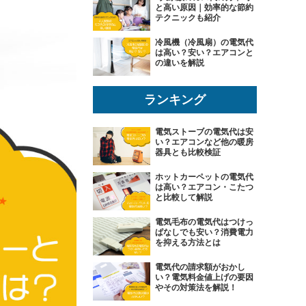
と高い原因｜効率的な節約
テクニックも紹介
冷風機（冷風扇）の電気代
は高い？安い？エアコンと
の違いを解説
ランキング
電気ストーブの電気代は安
い？エアコンなど他の暖房
器具とも比較検証
ホットカーペットの電気代
は高い？エアコン・こたつ
と比較して解説
電気毛布の電気代はつけっ
ぱなしでも安い？消費電力
を抑える方法とは
電気代の請求額がおかし
い？電気料金値上げの要因
やその対策法を解説！