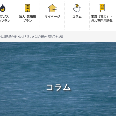
市ガス
法人･業務用
マイページ
コラム
電気（電力）・
金プラン
プラン
ガス専門用語集
ーと扇風機の違いとは？涼しさなど特徴や電気代を比較
コラム