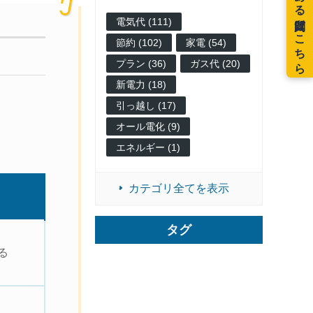
電気代 (111)
節約 (102)
家電 (54)
プラン (36)
ガス代 (20)
新電力 (18)
。
引っ越し (17)
オール電化 (9)
エネルギー (1)
カテゴリ全てを表示
タグ
る