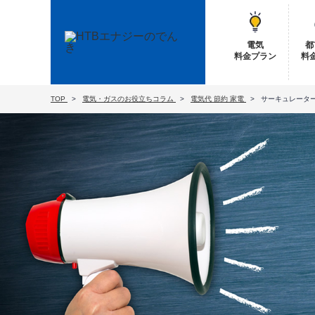
電気
都
料金プラン
料
TOP
電気・ガスのお役立ちコラム
電気代
節約
家電
サーキュレータ