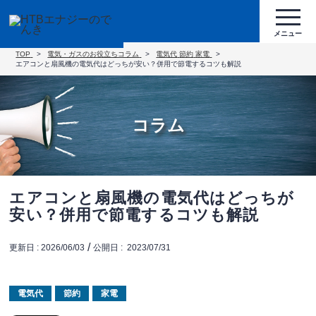
TOP
電気・ガスのお役立ちコラム
電気代
節約
家電
エアコンと扇風機の電気代はどっちが安い？併用で節電するコツも解説
コラム
エアコンと扇風機の電気代はどっちが
安い？併用で節電するコツも解説
/
更新日 :
2026/06/03
公開日 :
2023/07/31
電気代
節約
家電