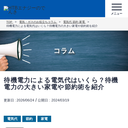
TOP
電気・ガスのお役立ちコラム
電気代
節約
家電
待機電力による電気代はいくら？待機電力の大きい家電や節約術を紹介
コラム
待機電力による電気代はいくら？待機
電力の大きい家電や節約術を紹介
/
更新日 :
2026/06/24
公開日 :
2024/03/19
電気代
節約
家電