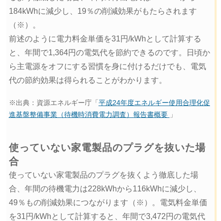
184kWhに減少し、19％の削減効果がもたらされます
（※）。
前述のように電力料金単価を31円/kWhとして計算する
と、年間で1,364円の電気代を節約できるのです。日頃か
ら主電源をオフにする習慣を身に付けるだけでも、電気
代の節約効果は得られることがわかります。
※出典：資源エネルギー庁「
平成24年度エネルギー使用合理化促
進基盤整備事業（待機時消費電力調査）報告書概要
」
使っていない家電製品のプラグを抜いた場
合
使っていない家電製品のプラグを抜くよう徹底した場
合、年間の待機電力は228kWhから116kWhに減少し、
49％もの削減効果につながります（※）。電気料金単価
を31円/kWhとして計算すると、年間で3,472円の電気代