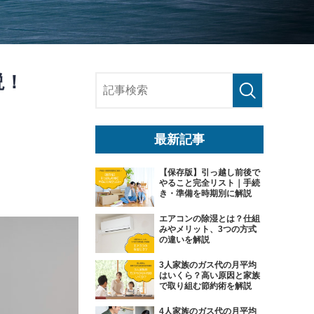
説！
最新記事
【保存版】引っ越し前後で
やること完全リスト｜手続
き・準備を時期別に解説
エアコンの除湿とは？仕組
みやメリット、3つの方式
の違いを解説
3人家族のガス代の月平均
はいくら？高い原因と家族
で取り組む節約術を解説
4人家族のガス代の月平均