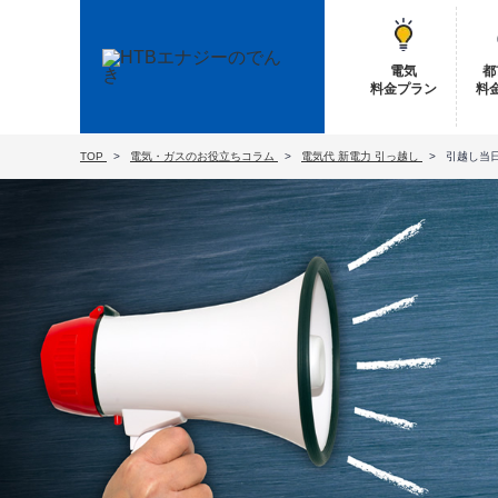
電気
都
料金プラン
料
TOP
電気・ガスのお役立ちコラム
電気代
新電力
引っ越し
引越し当