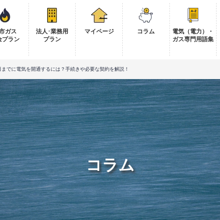
市ガス
法人･業務用
マイページ
コラム
電気（電力）・
金プラン
プラン
ガス専門用語集
日までに電気を開通するには？手続きや必要な契約を解説！
コラム