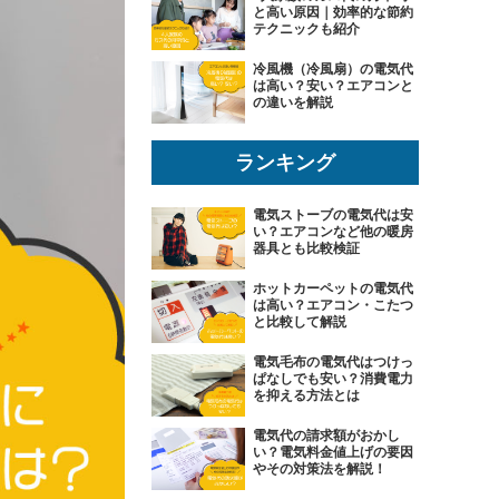
と高い原因｜効率的な節約
テクニックも紹介
冷風機（冷風扇）の電気代
は高い？安い？エアコンと
の違いを解説
ランキング
電気ストーブの電気代は安
い？エアコンなど他の暖房
器具とも比較検証
ホットカーペットの電気代
は高い？エアコン・こたつ
と比較して解説
電気毛布の電気代はつけっ
ぱなしでも安い？消費電力
を抑える方法とは
電気代の請求額がおかし
い？電気料金値上げの要因
やその対策法を解説！