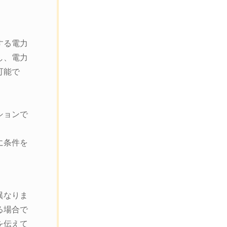
する電力
し、電力
可能で
ションで
に条件を
異なりま
る場合で
を伝えて