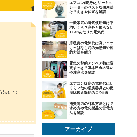
エアコン(暖房)とサーキュ
レーターのベストな併用法
は？向きや位置を解説
一般家庭の電気使用量は平
均いくら？意外と知らない
1kwhあたりの電気代
床暖房の電気代は高い？つ
けっぱなし時の光熱費や節
約方法を紹介
電気の契約アンペア数は変
更すべき？基本料金の違い
や注意点を解説
エアコン暖房の電気代はい
くら？他の暖房器具との徹
方法につ
底比較＆節約のコツ5選
消費電力の計算方法とは？
求め方や電化製品の節電方
法を解説
アーカイブ