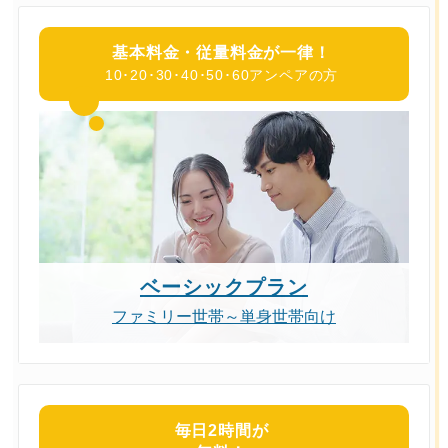
基本料金・
従量料金が一律！
10･20･30･40･50･60アンペアの方
ベーシックプラン
ファミリー世帯～単身世帯向け
毎日2時間が