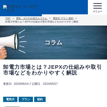
TOP
電気・ガスのお役立ちコラム
電気代
プラン
節約
卸電力市場とは？JEPXの仕組みや取引市場などをわかりやすく解説
コラム
卸電力市場とは？JEPXの仕組みや取引
市場などをわかりやすく解説
/
更新日 :
2026/06/24
公開日 :
2024/05/27
電気代
プラン
節約