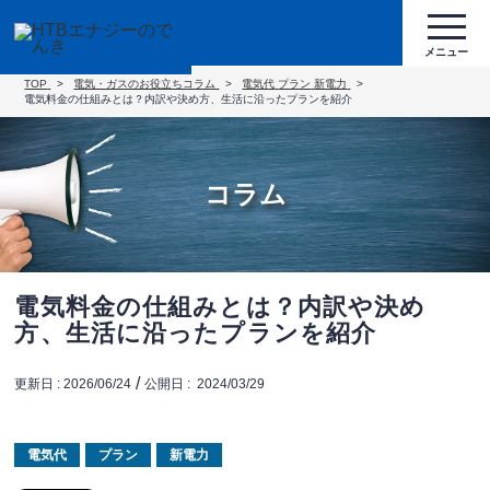
TOP
電気・ガスのお役立ちコラム
電気代
プラン
新電力
電気料金の仕組みとは？内訳や決め方、生活に沿ったプランを紹介
コラム
電気料金の仕組みとは？内訳や決め
方、生活に沿ったプランを紹介
/
更新日 :
2026/06/24
公開日 :
2024/03/29
電気代
プラン
新電力