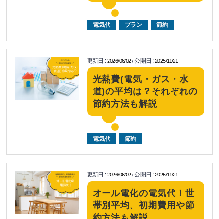
電気代
プラン
節約
更新日
:
公開日
:
2026/06/02
2025/11/21
/
光熱費(電気・ガス・水
道)の平均は？それぞれの
節約方法も解説
電気代
節約
更新日
:
公開日
:
2026/06/02
2025/11/21
/
オール電化の電気代！世
帯別平均、初期費用や節
約方法も解説