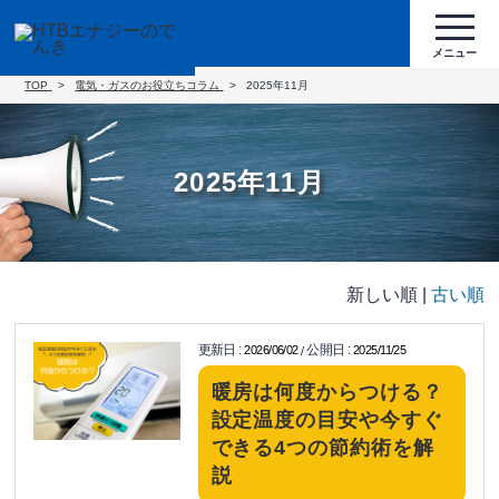
TOP
電気・ガスのお役立ちコラム
2025年11月
2025年11月
新しい順 |
古い順
更新日
:
公開日
:
2026/06/02
2025/11/25
/
暖房は何度からつける？
設定温度の目安や今すぐ
できる4つの節約術を解
説