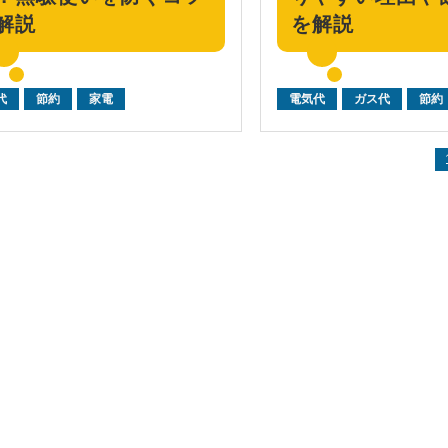
解説
を解説
代
節約
家電
電気代
ガス代
節約