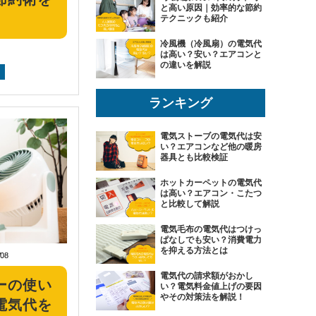
と高い原因｜効率的な節約
テクニックも紹介
冷風機（冷風扇）の電気代
は高い？安い？エアコンと
の違いを解説
ランキング
電気ストーブの電気代は安
い？エアコンなど他の暖房
器具とも比較検証
ホットカーペットの電気代
は高い？エアコン・こたつ
と比較して解説
電気毛布の電気代はつけっ
ぱなしでも安い？消費電力
を抑える方法とは
/08
電気代の請求額がおかし
ーの使い
い？電気料金値上げの要因
やその対策法を解説！
電気代を