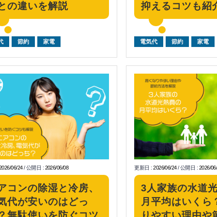
との違いを解説
抑えるコツも紹
代
節約
家電
電気代
節約
家電
2026/06/24
/
公開日
:
2026/06/08
更新日
:
2026/06/24
/
公開日
:
2026/06
アコンの除湿と冷房、
3人家族の水道
気代が安いのはどっ
月平均はいくら
？無駄使いを防ぐコツ
りやすい理由や