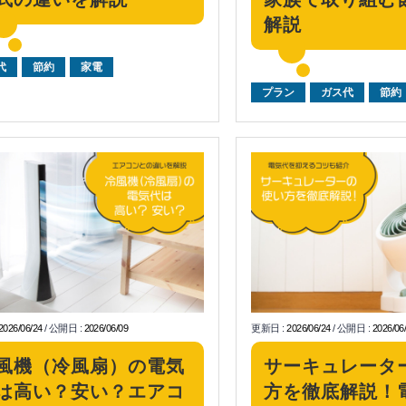
解説
代
節約
家電
プラン
ガス代
節約
2026/06/24
/
公開日
:
2026/06/09
更新日
:
2026/06/24
/
公開日
:
2026/06
風機（冷風扇）の電気
サーキュレータ
は高い？安い？エアコ
方を徹底解説！