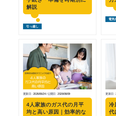
解説
電気
引っ越し
更新日
:
2026/06/24
/
公開日
:
2026/06/09
更新日
:
4人家族のガス代の月平
冷
均と高い原因｜効率的な
代