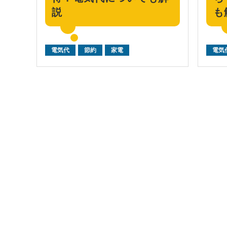
説
も
電気代
節約
家電
電気