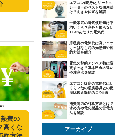
介
エアコン(暖房)とサーキュ
レーターのベストな併用法
は？向きや位置を解説
一般家庭の電気使用量は平
均いくら？意外と知らない
1kwhあたりの電気代
床暖房の電気代は高い？つ
けっぱなし時の光熱費や節
約方法を紹介
電気の契約アンペア数は変
更すべき？基本料金の違い
や注意点を解説
エアコン暖房の電気代はい
くら？他の暖房器具との徹
底比較＆節約のコツ5選
消費電力の計算方法とは？
/08
求め方や電化製品の節電方
法を解説
光熱費の
？高くな
アーカイブ
節約方法