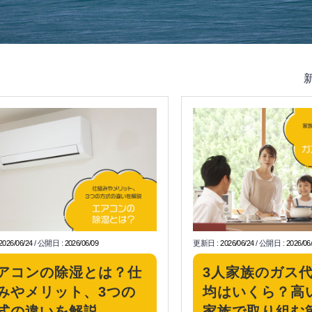
2026/06/24
/
公開日
:
2026/06/09
更新日
:
2026/06/24
/
公開日
:
2026/06
アコンの除湿とは？仕
3人家族のガス
みやメリット、3つの
均はいくら？高
式の違いを解説
家族で取り組む