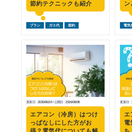
節約テクニックも紹介
ン
プラン
ガス代
節約
電気
更新日
:
2026/06/24
/
公開日
:
2026/06/08
更新日
:
エアコン（冷房）はつけ
エ
っぱなしにした方がお
電
得？電気代についても解
ち