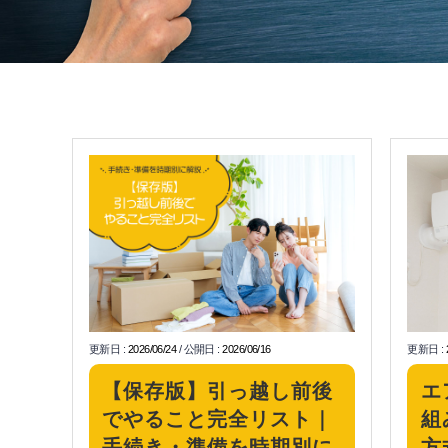
更新日
:
2026/06/24
/
公開日
:
2026/06/16
更新日
:
【保存版】引っ越し前後
エ
でやること完全リスト｜
組
手続き・準備を時期別に
方