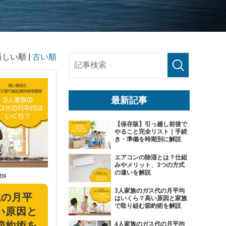
新しい順 |
古い順
最新記事
【保存版】引っ越し前後で
やること完全リスト｜手続
き・準備を時期別に解説
エアコンの除湿とは？仕組
みやメリット、3つの方式
の違いを解説
/09
3人家族のガス代の月平均
代の月平
はいくら？高い原因と家族
で取り組む節約術を解説
い原因と
節約術を
4人家族のガス代の月平均