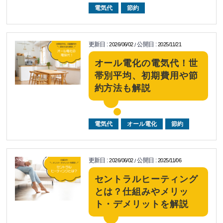
電気代
節約
更新日
:
公開日
:
2026/06/02
2025/11/21
/
オール電化の電気代！世
帯別平均、初期費用や節
約方法も解説
電気代
オール電化
節約
更新日
:
公開日
:
2026/06/02
2025/11/06
/
セントラルヒーティング
とは？仕組みやメリッ
ト・デメリットを解説