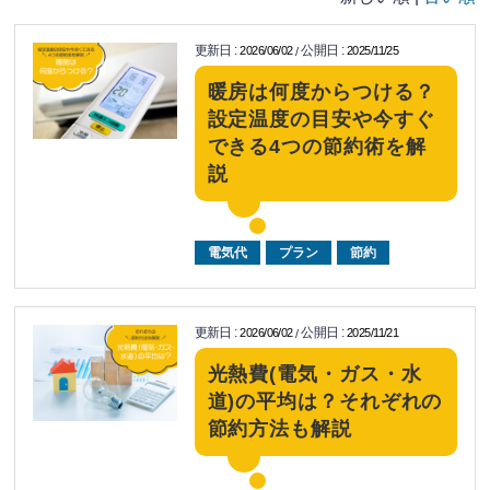
更新日
:
公開日
:
2026/06/02
2025/11/25
/
暖房は何度からつける？
設定温度の目安や今すぐ
できる4つの節約術を解
説
電気代
プラン
節約
更新日
:
公開日
:
2026/06/02
2025/11/21
/
光熱費(電気・ガス・水
道)の平均は？それぞれの
節約方法も解説