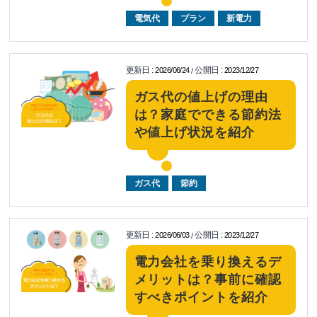
電気代
プラン
新電力
更新日
:
公開日
:
2026/06/24
2023/12/27
/
ガス代の値上げの理由
は？家庭でできる節約法
や値上げ状況を紹介
ガス代
節約
更新日
:
公開日
:
2026/06/03
2023/12/27
/
電力会社を乗り換えるデ
メリットは？事前に確認
すべきポイントを紹介