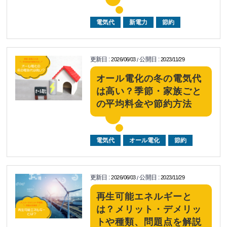
電気代
新電力
節約
更新日
:
公開日
:
2026/06/03
2023/11/29
/
オール電化の冬の電気代
は高い？季節・家族ごと
の平均料金や節約方法
電気代
オール電化
節約
更新日
:
公開日
:
2026/06/03
2023/11/29
/
再生可能エネルギーと
は？メリット・デメリッ
トや種類、問題点を解説