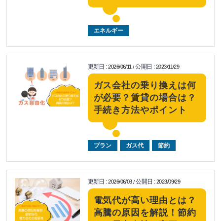
エネルギー
更新日
:
公開日
:
2026/06/11
2023/11/29
/
ガス会社の乗り換えは何
が必要？賃貸の場合は？
手続き方法やポイント
プラン
ガス代
節約
更新日
:
公開日
:
2026/06/03
2023/09/29
/
電気代が高い理由とは？
高騰の原因を解説！節約