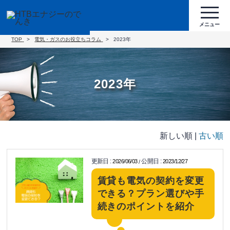
TOP
電気・ガスのお役立ちコラム
2023年
2023年
新しい順 |
古い順
更新日
:
公開日
:
2026/06/03
2023/12/27
/
賃貸も電気の契約を変更
できる？プラン選びや手
続きのポイントを紹介