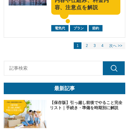
内容や仕組み、料金内
容、注意点を解説
電気代
プラン
節約
1
2
3
4
次へ >>
最新記事
【保存版】引っ越し前後でやること完全
リスト｜手続き・準備を時期別に解説