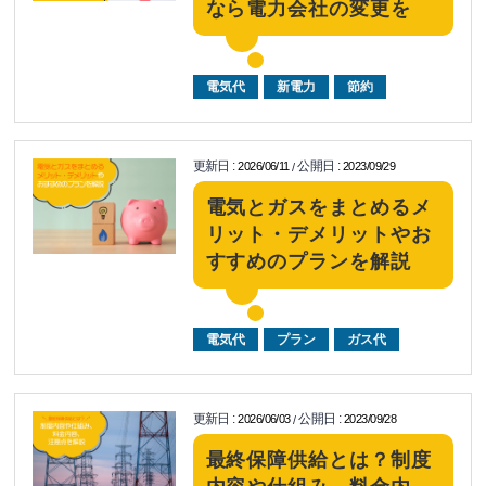
なら電力会社の変更を
電気代
新電力
節約
更新日
:
公開日
:
2026/06/11
2023/09/29
/
電気とガスをまとめるメ
リット・デメリットやお
すすめのプランを解説
電気代
プラン
ガス代
更新日
:
公開日
:
2026/06/03
2023/09/28
/
最終保障供給とは？制度